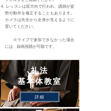
レッスンは双方向で行われ、講師が姿
勢や動作を修正することもあります。
カメラは先生から全身が見えるように
置いてください。
※ライブで参加できなかった場合
には、録画視聴が可能です。
礼法
基本体教室
詳細