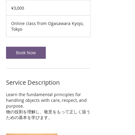
3,000
Japanese
¥3,000
yen
Online class from Ogasawara Kyojo,
Tokyo
Book Now
Service Description
Learn the fundamental principles for
handling objects with care, respect, and
purpose.
物の役割を理解し、敬意をもって正しく扱う
ための基本を学びます。