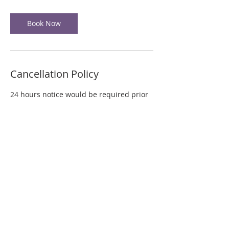
Book Now
Cancellation Policy
24 hours notice would be required prior
for cancellations.
キャンセルは24時間前までにご連絡くださ
い。
Contact Details
81 80-6581-7376
international@ogasawara-ryu.gr.jp
1-8-8 Minami Karasuyama, Setagaya-ku,
Tokyo Japan